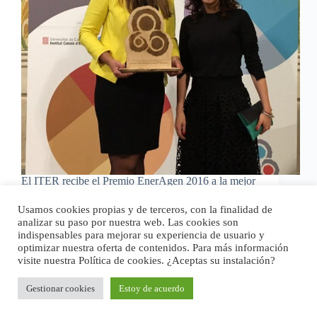
El ITER recibe el Premio EnerAgen 2016 a la mejor
actuación en sensibilización y difusión de las
energías renovables por su Juego Isla 100%. El acto
Usamos cookies propias y de terceros, con la finalidad de
de entrega de estos premios, convocados anualmente
analizar su paso por nuestra web. Las cookies son
por la Asociación de Agencias Españolas de…
indispensables para mejorar su experiencia de usuario y
webiter
10 de mayo de 2016
optimizar nuestra oferta de contenidos. Para más información
visite nuestra Política de cookies. ¿Aceptas su instalación?
Gestionar cookies
Estoy de acuerdo
Copyright © 2026 - Tema para WordPress de
CreativeThemes